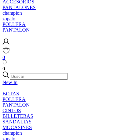
ACCESORIOS
PANTALONES
champion
zapato
POLLERA
PANTALON
0
0
New In
+
BOTAS
POLLERA
PANTALON
CINTOS
BILLETERAS
SANDALIAS
MOCASINES
champion
zapato