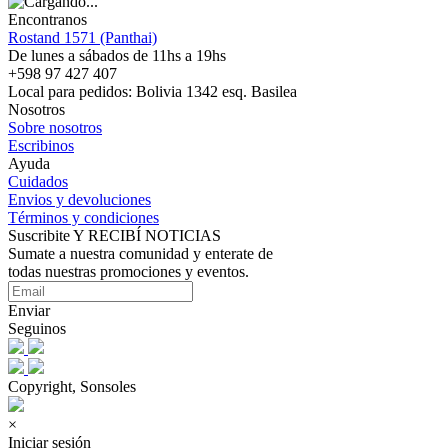
Encontranos
Rostand 1571 (Panthai)
De lunes a sábados de 11hs a 19hs
+598 97 427 407
Local para pedidos: Bolivia 1342 esq. Basilea
Nosotros
Sobre nosotros
Escribinos
Ayuda
Cuidados
Envios y devoluciones
Términos y condiciones
Suscribite Y RECIBÍ NOTICIAS
Sumate a nuestra comunidad y enterate de
todas nuestras promociones y eventos.
Enviar
Seguinos
Copyright, Sonsoles
×
Iniciar sesión