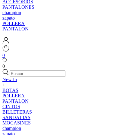
ACCESORIOS
PANTALONES
champion
zapato
POLLERA
PANTALON
0
0
New In
+
BOTAS
POLLERA
PANTALON
CINTOS
BILLETERAS
SANDALIAS
MOCASINES
champion
zapato