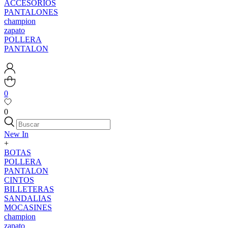
ACCESORIOS
PANTALONES
champion
zapato
POLLERA
PANTALON
0
0
New In
+
BOTAS
POLLERA
PANTALON
CINTOS
BILLETERAS
SANDALIAS
MOCASINES
champion
zapato