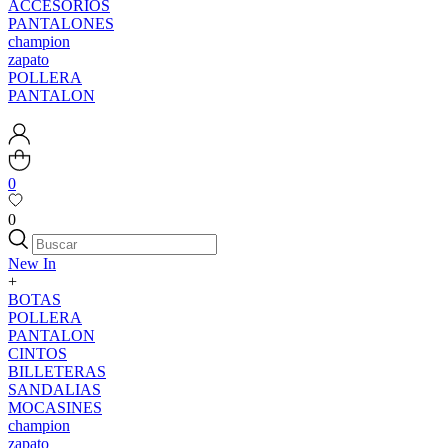
ACCESORIOS
PANTALONES
champion
zapato
POLLERA
PANTALON
0
0
New In
+
BOTAS
POLLERA
PANTALON
CINTOS
BILLETERAS
SANDALIAS
MOCASINES
champion
zapato