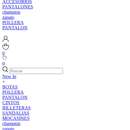
ACCESORIOS
PANTALONES
champion
zapato
POLLERA
PANTALON
0
0
New In
+
BOTAS
POLLERA
PANTALON
CINTOS
BILLETERAS
SANDALIAS
MOCASINES
champion
zapato