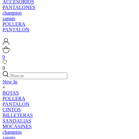
ACCESORIOS
PANTALONES
champion
zapato
POLLERA
PANTALON
0
0
New In
+
BOTAS
POLLERA
PANTALON
CINTOS
BILLETERAS
SANDALIAS
MOCASINES
champion
zapato