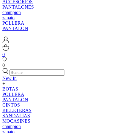
ACCESORIOS
PANTALONES
champion
zapato
POLLERA
PANTALON
0
0
New In
+
BOTAS
POLLERA
PANTALON
CINTOS
BILLETERAS
SANDALIAS
MOCASINES
champion
zapato