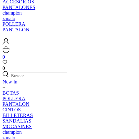
ACCESORIOS
PANTALONES
champion
zapato
POLLERA
PANTALON
0
0
New In
+
BOTAS
POLLERA
PANTALON
CINTOS
BILLETERAS
SANDALIAS
MOCASINES
champion
zapato