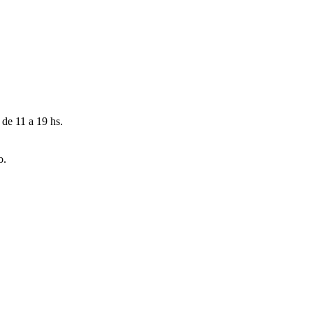
 de 11 a 19 hs.
o.