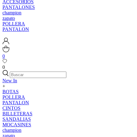
ACCESORIOS
PANTALONES
champion
zapato
POLLERA
PANTALON
0
0
New In
+
BOTAS
POLLERA
PANTALON
CINTOS
BILLETERAS
SANDALIAS
MOCASINES
champion
zapato