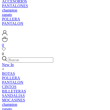
ACCESORIOS
PANTALONES
champion
zapato
POLLERA
PANTALON
0
0
New In
+
BOTAS
POLLERA
PANTALON
CINTOS
BILLETERAS
SANDALIAS
MOCASINES
champion
zapato