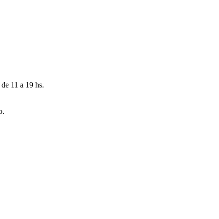
 de 11 a 19 hs.
o.