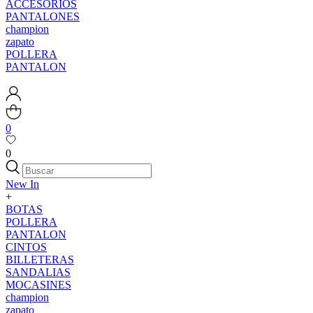
ACCESORIOS
PANTALONES
champion
zapato
POLLERA
PANTALON
0
0
New In
+
BOTAS
POLLERA
PANTALON
CINTOS
BILLETERAS
SANDALIAS
MOCASINES
champion
zapato