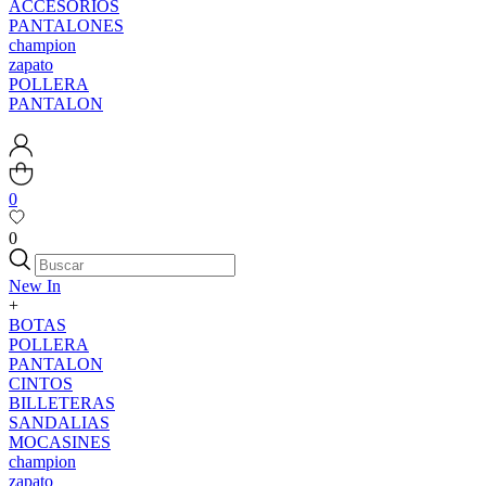
ACCESORIOS
PANTALONES
champion
zapato
POLLERA
PANTALON
0
0
New In
+
BOTAS
POLLERA
PANTALON
CINTOS
BILLETERAS
SANDALIAS
MOCASINES
champion
zapato