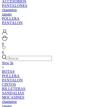
ACCESORIOS
PANTALONES
champion
zapato
POLLERA
PANTALON
0
0
New In
+
BOTAS
POLLERA
PANTALON
CINTOS
BILLETERAS
SANDALIAS
MOCASINES
champion
zapato