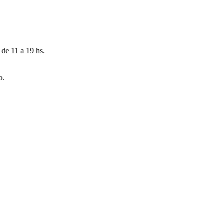
 de 11 a 19 hs.
o.