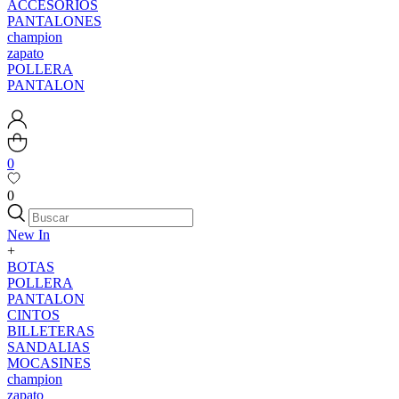
ACCESORIOS
PANTALONES
champion
zapato
POLLERA
PANTALON
0
0
New In
+
BOTAS
POLLERA
PANTALON
CINTOS
BILLETERAS
SANDALIAS
MOCASINES
champion
zapato