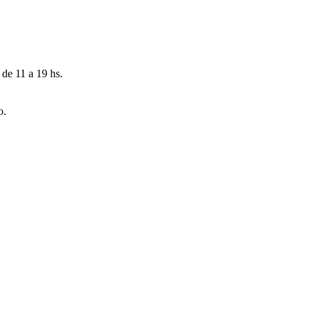
 de 11 a 19 hs.
o.