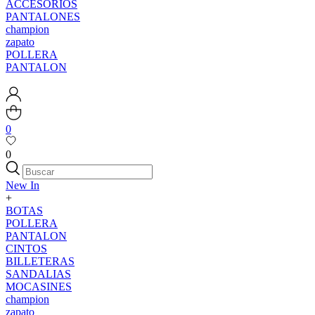
ACCESORIOS
PANTALONES
champion
zapato
POLLERA
PANTALON
0
0
New In
+
BOTAS
POLLERA
PANTALON
CINTOS
BILLETERAS
SANDALIAS
MOCASINES
champion
zapato