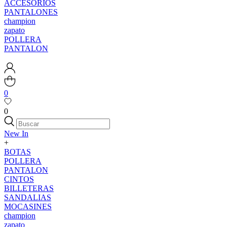
ACCESORIOS
PANTALONES
champion
zapato
POLLERA
PANTALON
0
0
New In
+
BOTAS
POLLERA
PANTALON
CINTOS
BILLETERAS
SANDALIAS
MOCASINES
champion
zapato