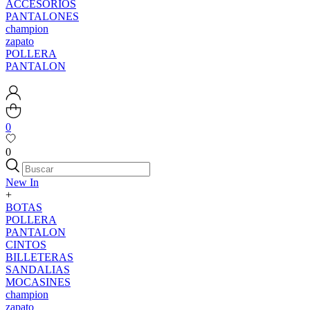
ACCESORIOS
PANTALONES
champion
zapato
POLLERA
PANTALON
0
0
New In
+
BOTAS
POLLERA
PANTALON
CINTOS
BILLETERAS
SANDALIAS
MOCASINES
champion
zapato