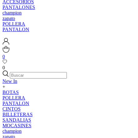
ACCESORIOS
PANTALONES
champion
zapato
POLLERA
PANTALON
0
0
New In
+
BOTAS
POLLERA
PANTALON
CINTOS
BILLETERAS
SANDALIAS
MOCASINES
champion
zapato