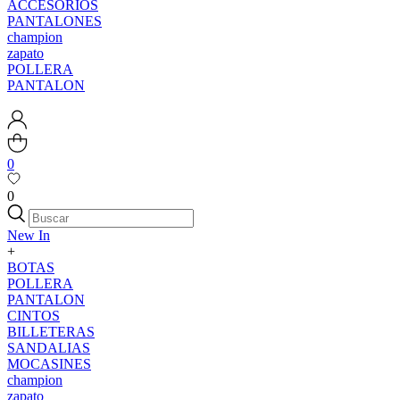
ACCESORIOS
PANTALONES
champion
zapato
POLLERA
PANTALON
0
0
New In
+
BOTAS
POLLERA
PANTALON
CINTOS
BILLETERAS
SANDALIAS
MOCASINES
champion
zapato