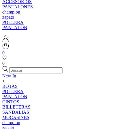
ACCESORIOS
PANTALONES
champion
zapato
POLLERA
PANTALON
0
0
New In
+
BOTAS
POLLERA
PANTALON
CINTOS
BILLETERAS
SANDALIAS
MOCASINES
champion
zapato