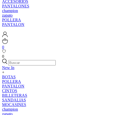
ACCESORIOS
PANTALONES
champion
zapato
POLLERA
PANTALON
0
0
New In
+
BOTAS
POLLERA
PANTALON
CINTOS
BILLETERAS
SANDALIAS
MOCASINES
champion
zapato