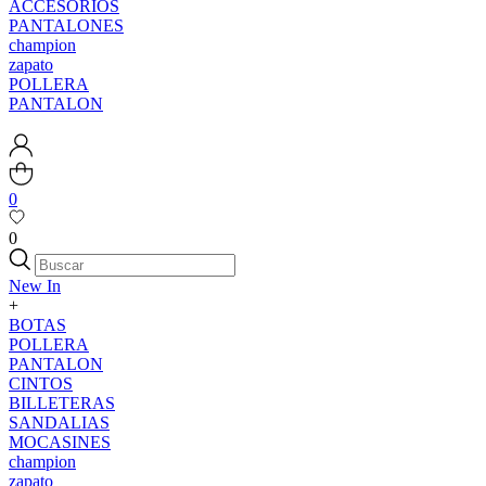
ACCESORIOS
PANTALONES
champion
zapato
POLLERA
PANTALON
0
0
New In
+
BOTAS
POLLERA
PANTALON
CINTOS
BILLETERAS
SANDALIAS
MOCASINES
champion
zapato