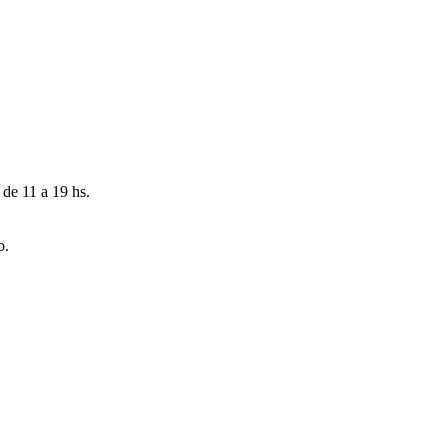
 de 11 a 19 hs.
o.