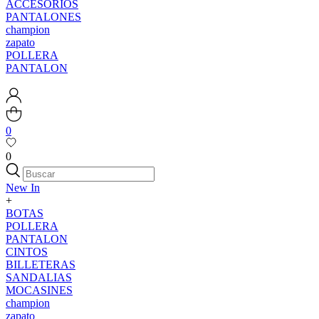
ACCESORIOS
PANTALONES
champion
zapato
POLLERA
PANTALON
0
0
New In
+
BOTAS
POLLERA
PANTALON
CINTOS
BILLETERAS
SANDALIAS
MOCASINES
champion
zapato