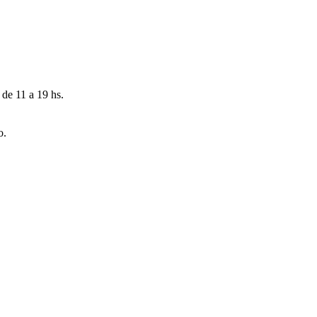
 de 11 a 19 hs.
o.