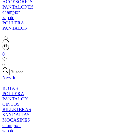
ACCESORIOS
PANTALONES
champion
zapato
POLLERA
PANTALON
0
0
New In
+
BOTAS
POLLERA
PANTALON
CINTOS
BILLETERAS
SANDALIAS
MOCASINES
champion
zapato