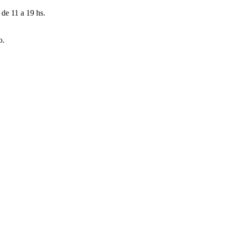
 de 11 a 19 hs.
o.