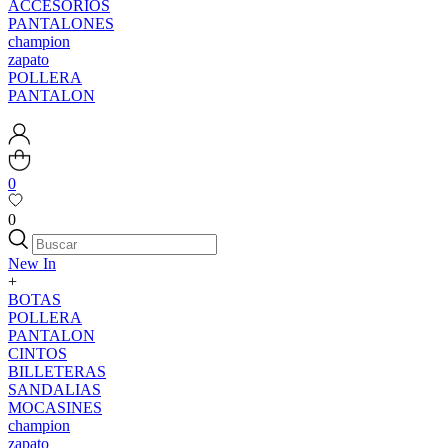
ACCESORIOS
PANTALONES
champion
zapato
POLLERA
PANTALON
0
0
New In
+
BOTAS
POLLERA
PANTALON
CINTOS
BILLETERAS
SANDALIAS
MOCASINES
champion
zapato