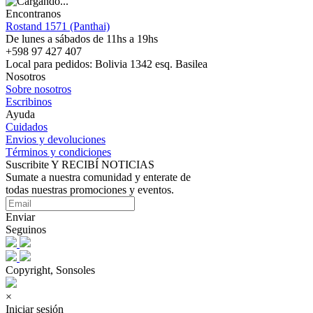
Encontranos
Rostand 1571 (Panthai)
De lunes a sábados de 11hs a 19hs
+598 97 427 407
Local para pedidos: Bolivia 1342 esq. Basilea
Nosotros
Sobre nosotros
Escribinos
Ayuda
Cuidados
Envios y devoluciones
Términos y condiciones
Suscribite Y RECIBÍ NOTICIAS
Sumate a nuestra comunidad y enterate de
todas nuestras promociones y eventos.
Enviar
Seguinos
Copyright, Sonsoles
×
Iniciar sesión