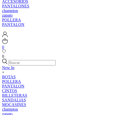
ACCESORIOS
PANTALONES
champion
zapato
POLLERA
PANTALON
0
0
New In
+
BOTAS
POLLERA
PANTALON
CINTOS
BILLETERAS
SANDALIAS
MOCASINES
champion
zapato