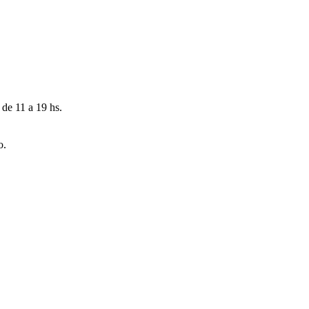
 de 11 a 19 hs.
o.