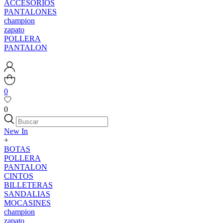
ACCESORIOS
PANTALONES
champion
zapato
POLLERA
PANTALON
0
0
New In
+
BOTAS
POLLERA
PANTALON
CINTOS
BILLETERAS
SANDALIAS
MOCASINES
champion
zapato