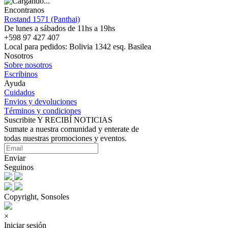
Encontranos
Rostand 1571 (Panthai)
De lunes a sábados de 11hs a 19hs
+598 97 427 407
Local para pedidos: Bolivia 1342 esq. Basilea
Nosotros
Sobre nosotros
Escribinos
Ayuda
Cuidados
Envios y devoluciones
Términos y condiciones
Suscribite Y RECIBÍ NOTICIAS
Sumate a nuestra comunidad y enterate de
todas nuestras promociones y eventos.
Enviar
Seguinos
Copyright, Sonsoles
×
Iniciar sesión