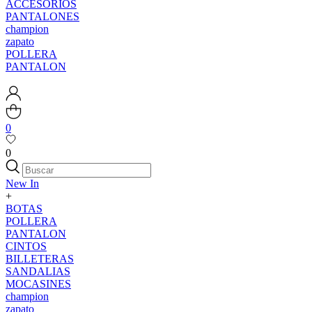
ACCESORIOS
PANTALONES
champion
zapato
POLLERA
PANTALON
0
0
New In
+
BOTAS
POLLERA
PANTALON
CINTOS
BILLETERAS
SANDALIAS
MOCASINES
champion
zapato