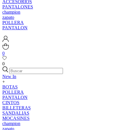
ACCESORIOS
PANTALONES
champion
zapato
POLLERA
PANTALON
0
0
New In
+
BOTAS
POLLERA
PANTALON
CINTOS
BILLETERAS
SANDALIAS
MOCASINES
champion
zapato