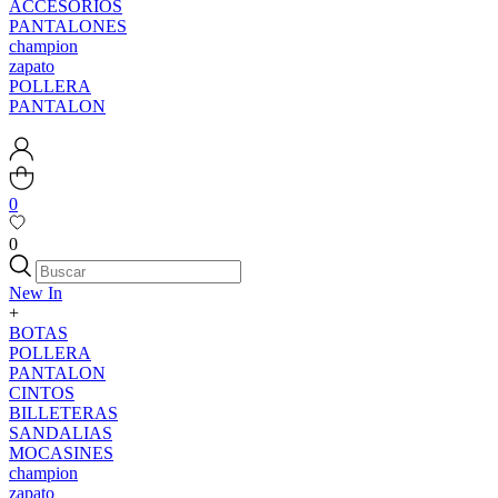
ACCESORIOS
PANTALONES
champion
zapato
POLLERA
PANTALON
0
0
New In
+
BOTAS
POLLERA
PANTALON
CINTOS
BILLETERAS
SANDALIAS
MOCASINES
champion
zapato