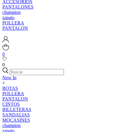
ACCESORIOS
PANTALONES
champion
zapato
POLLERA
PANTALON
0
0
New In
+
BOTAS
POLLERA
PANTALON
CINTOS
BILLETERAS
SANDALIAS
MOCASINES
champion
zapato