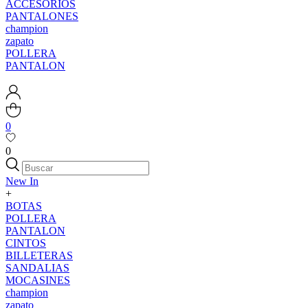
ACCESORIOS
PANTALONES
champion
zapato
POLLERA
PANTALON
0
0
New In
+
BOTAS
POLLERA
PANTALON
CINTOS
BILLETERAS
SANDALIAS
MOCASINES
champion
zapato