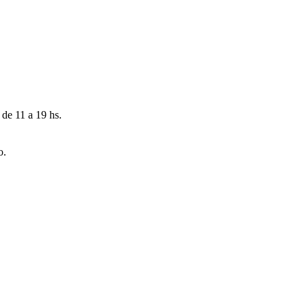
 de 11 a 19 hs.
o.