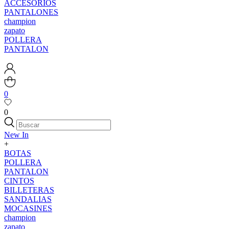
ACCESORIOS
PANTALONES
champion
zapato
POLLERA
PANTALON
0
0
New In
+
BOTAS
POLLERA
PANTALON
CINTOS
BILLETERAS
SANDALIAS
MOCASINES
champion
zapato